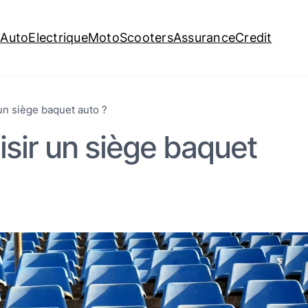
é
Auto
Electrique
Moto
Scooters
Assurance
Credit
n siège baquet auto ?
sir un siège baquet