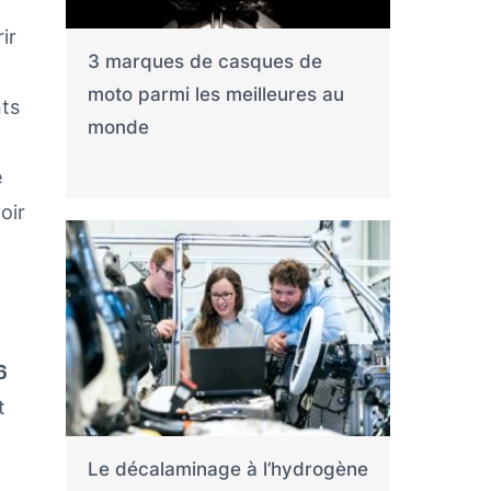
ir
3 marques de casques de
moto parmi les meilleures au
nts
monde
e
oir
6
t
Le décalaminage à l’hydrogène