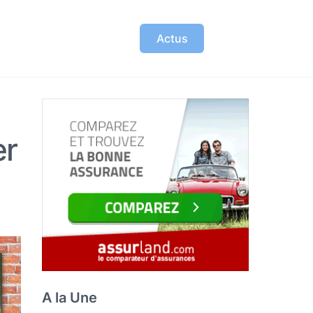
Actus
er
A la Une