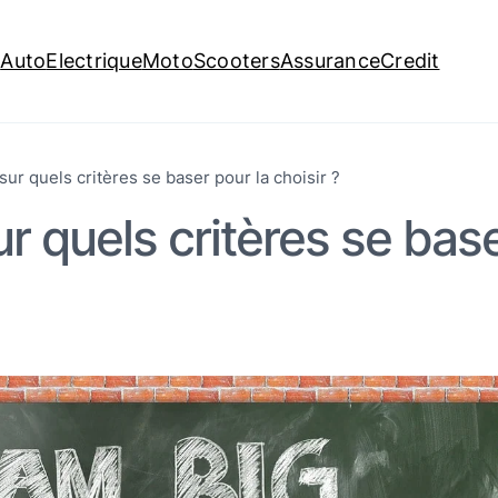
é
Auto
Electrique
Moto
Scooters
Assurance
Credit
sur quels critères se baser pour la choisir ?
r quels critères se bas